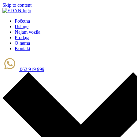
Skip to content
Početna
Usluge
Najam vozila
Prodaja
O nama
Kontakt
062 919 999