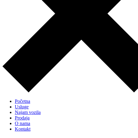
Početna
Usluge
Najam vozila
Prodaja
O nama
Kontakt